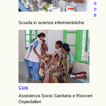
o
n
e
Scuola in scienze infermieristiche
Cura
Assistenza Socio Sanitaria e Ricoveri
Ospedalieri