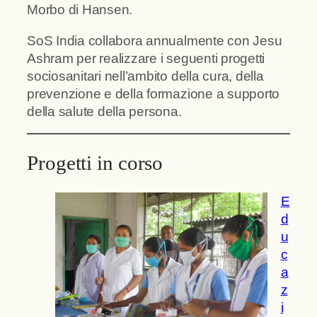
Morbo di Hansen.
SoS India collabora annualmente con Jesu
Ashram per realizzare i seguenti progetti
sociosanitari nell’ambito della cura, della
prevenzione e della formazione a supporto
della salute della persona.
Progetti in corso
E
d
u
c
a
z
i