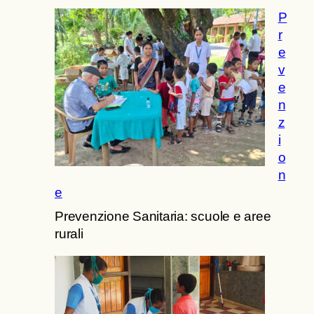
P
r
e
v
e
n
z
i
o
n
e
Prevenzione Sanitaria: scuole e aree
rurali