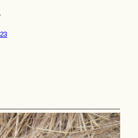
r
023