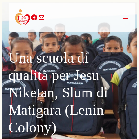
Vai
al
Facebook
Email
contenuto
Una scuola di
qualità per Jesu
Niketan, Slum di
Matigara (Lenin
Colony)