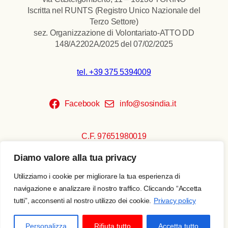
Iscritta nel RUNTS (Registro Unico Nazionale del
Terzo Settore)
sez. Organizzazione di Volontariato-ATTO DD
148/A2202A/2025 del 07/02/2025
tel. +39 375 5394009
Facebook
info@sosindia.it
C.F. 97651980019
Diamo valore alla tua privacy
Copyright © 2026 SOS India
Privacy policy
Utilizziamo i cookie per migliorare la tua esperienza di
Realizzato da
Escamotages
navigazione e analizzare il nostro traffico. Cliccando “Accetta
tutti”, acconsenti al nostro utilizzo dei cookie.
Privacy policy
Sostienici
Personalizza
Rifiuta tutto
Accetta tutto