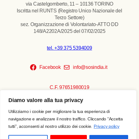
via Castelgomberto, 11 – 10136 TORINO
Iscritta nel RUNTS (Registro Unico Nazionale del
Terzo Settore)
sez. Organizzazione di Volontariato-ATTO DD
148/A2202A/2025 del 07/02/2025
tel. +39 375 5394009
Facebook
info@sosindia.it
C.F. 97651980019
Diamo valore alla tua privacy
Copyright © 2026 SOS India
Privacy policy
Utilizziamo i cookie per migliorare la tua esperienza di
Realizzato da
Escamotages
navigazione e analizzare il nostro traffico. Cliccando “Accetta
tutti”, acconsenti al nostro utilizzo dei cookie.
Privacy policy