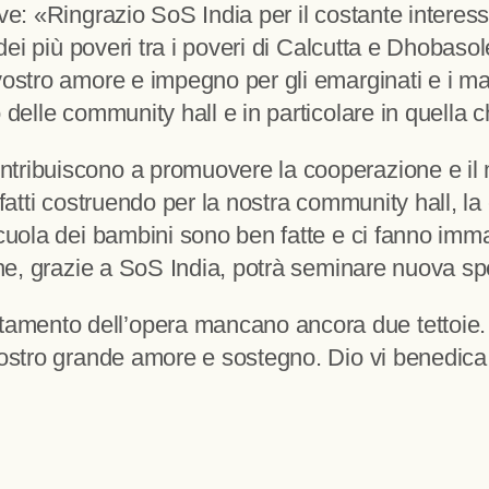
ve: «Ringrazio SoS India per il costante interesse
a dei più poveri tra i poveri di Calcutta e Dhoba
ostro amore e impegno per gli emarginati e i malat
 delle community hall e in particolare in quella
ribuiscono a promuovere la cooperazione e il muto
nfatti costruendo per la nostra community hall, la
cuola dei bambini sono ben fatte e ci fanno imma
 che, grazie a SoS India, potrà seminare nuova s
mento dell’opera mancano ancora due tettoie. 
ostro grande amore e sostegno. Dio vi benedica. 