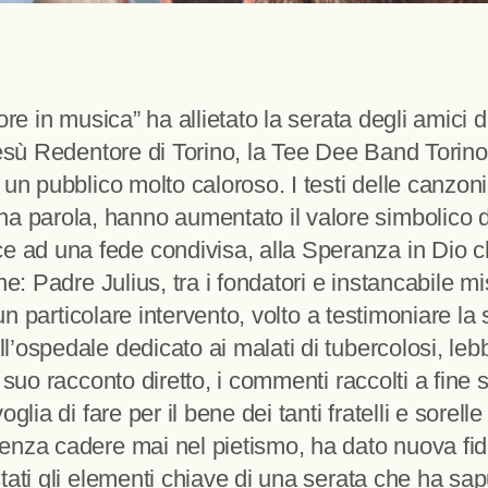
ore in musica” ha allietato la serata degli amic
Gesù Redentore di Torino, la Tee Dee Band Torino
un pubblico molto caloroso. I testi delle canzoni
parola, hanno aumentato il valore simbolico de
d una fede condivisa, alla Speranza in Dio che
e: Padre Julius, tra i fondatori e instancabile m
un particolare intervento, volto a testimoniare la 
ospedale dedicato ai malati di tubercolosi, lebb
suo racconto diretto, i commenti raccolti a fine se
glia di fare per il bene dei tanti fratelli e sorel
enza cadere mai nel pietismo, ha dato nuova fid
ati gli elementi chiave di una serata che ha sapu