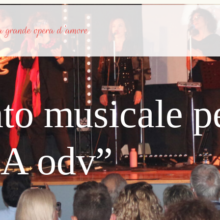
o musicale pe
IA odv”