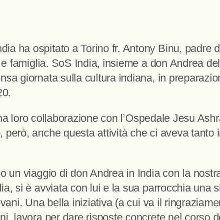
ia ha ospitato a Torino fr. Antony Binu, padre
io e famiglia. SoS India, insieme a don Andrea d
nsa giornata sulla cultura indiana, in preparazio
20.
à, una loro collaborazione con l’Ospedale Jesu As
 però, anche questa attività che ci aveva tanto 
o un viaggio di don Andrea in India con la nostr
a, si è avviata con lui e la sua parrocchia una s
ovani. Una bella iniziativa (a cui va il ringrazi
ni, lavora per dare risposte concrete nel corso d