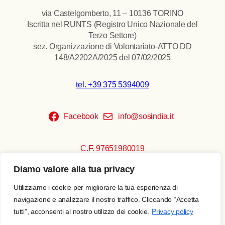
via Castelgomberto, 11 – 10136 TORINO
Iscritta nel RUNTS (Registro Unico Nazionale del
Terzo Settore)
sez. Organizzazione di Volontariato-ATTO DD
148/A2202A/2025 del 07/02/2025
tel. +39 375 5394009
Facebook
info@sosindia.it
C.F. 97651980019
Diamo valore alla tua privacy
Copyright © 2026 SOS India
Privacy policy
Utilizziamo i cookie per migliorare la tua esperienza di
Realizzato da
Escamotages
navigazione e analizzare il nostro traffico. Cliccando “Accetta
tutti”, acconsenti al nostro utilizzo dei cookie.
Privacy policy