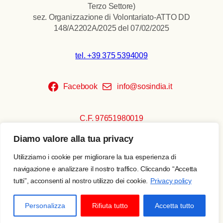
Terzo Settore)
sez. Organizzazione di Volontariato-ATTO DD
148/A2202A/2025 del 07/02/2025
tel. +39 375 5394009
Facebook
info@sosindia.it
C.F. 97651980019
Diamo valore alla tua privacy
Copyright © 2026 SOS India
Privacy policy
Utilizziamo i cookie per migliorare la tua esperienza di
Realizzato da
Escamotages
navigazione e analizzare il nostro traffico. Cliccando “Accetta
tutti”, acconsenti al nostro utilizzo dei cookie.
Privacy policy
Sostienici
Personalizza
Rifiuta tutto
Accetta tutto